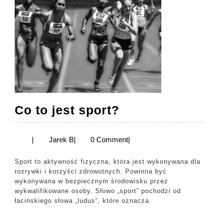
Co
Co to jest sport?
to
jest
Jarek
|
Jarek B
|
0 Comment
|
B
sport?
Sport to aktywność fizyczna, która jest wykonywana dla
rozrywki i korzyści zdrowotnych. Powinna być
wykonywana w bezpiecznym środowisku przez
wykwalifikowane osoby. Słowo „sport” pochodzi od
łacińskiego słowa „ludus”, które oznacza