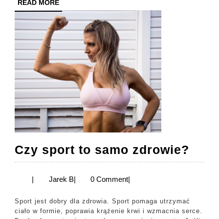
READ
READ MORE
MORE
Czy
Czy sport to samo zdrowie?
spor
to
Jarek
|
Jarek B
|
0 Comment
|
B
sam
Sport jest dobry dla zdrowia. Sport pomaga utrzymać
zdro
ciało w formie, poprawia krążenie krwi i wzmacnia serce.