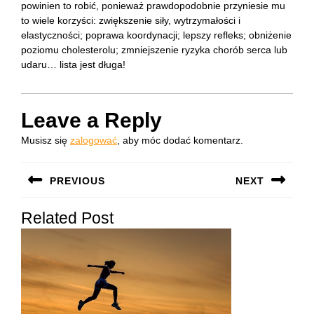
powinien to robić, ponieważ prawdopodobnie przyniesie mu
to wiele korzyści: zwiększenie siły, wytrzymałości i
elastyczności; poprawa koordynacji; lepszy refleks; obniżenie
poziomu cholesterolu; zmniejszenie ryzyka chorób serca lub
udaru… lista jest długa!
Leave a Reply
Musisz się
zalogować
, aby móc dodać komentarz.
Nawigacja
PREVIOUS
NEXT
wpisu
Previous
Next
Related Post
post:
post: