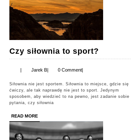
Czy
Czy siłownia to sport?
siłownia
to
Jarek
|
Jarek B
|
0 Comment
|
B
sport?
Siłownia nie jest sportem. Siłownia to miejsce, gdzie się
ćwiczy, ale tak naprawdę nie jest to sport. Jedynym
sposobem, aby wiedzieć to na pewno, jest zadanie sobie
pytania, czy siłownia
READ
READ MORE
MORE