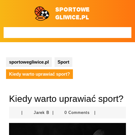
Skip
to
content
Open
Button
sportowegliwice.pl
Sport
Kiedy warto uprawiać sport?
Kiedy warto uprawiać sport?
Jarek
|
Jarek B
|
0 Comments
|
B