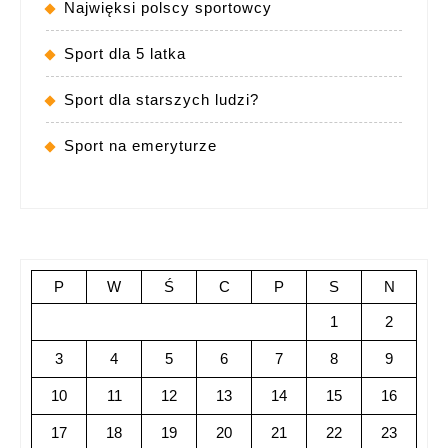
Najwięksi polscy sportowcy
Sport dla 5 latka
Sport dla starszych ludzi?
Sport na emeryturze
P
W
Ś
C
P
S
N
1
2
3
4
5
6
7
8
9
10
11
12
13
14
15
16
17
18
19
20
21
22
23