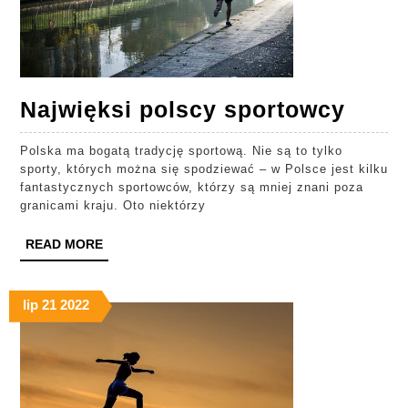
Najwi
Najwięksi polscy sportowcy
pols
Polska ma bogatą tradycję sportową. Nie są to tylko
spor
sporty, których można się spodziewać – w Polsce jest kilku
fantastycznych sportowców, którzy są mniej znani poza
granicami kraju. Oto niektórzy
READ
READ MORE
MORE
lip
21
2022