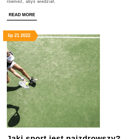
również, abyś wiedział,
READ
READ MORE
MORE
lip
21
2022
Jaki
Jaki sport jest najzdrowszy?