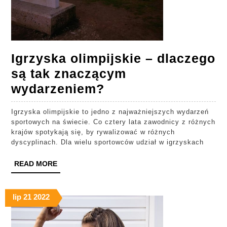
Igrzyska olimpijskie – dlaczego
są tak znaczącym
Igrzyska
wydarzeniem?
olimpijskie
Igrzyska olimpijskie to jedno z najważniejszych wydarzeń
–
sportowych na świecie. Co cztery lata zawodnicy z różnych
dlaczego
krajów spotykają się, by rywalizować w różnych
dyscyplinach. Dla wielu sportowców udział w igrzyskach
są
tak
READ
READ MORE
MORE
znaczącym
wydarzeniem?
lip
21
2022