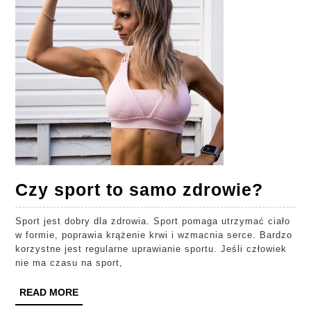
Czy
Czy sport to samo zdrowie?
sport
Sport jest dobry dla zdrowia. Sport pomaga utrzymać ciało
to
w formie, poprawia krążenie krwi i wzmacnia serce. Bardzo
samo
korzystne jest regularne uprawianie sportu. Jeśli człowiek
nie ma czasu na sport,
zdro
READ
READ MORE
MORE