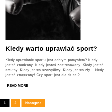
Kied
Kiedy warto uprawiać sport?
wart
Kiedy uprawianie sportu jest dobrym pomysłem? Kiedy
upra
jesteś znudzony. Kiedy jesteś zestresowany. Kiedy jesteś
spor
smutny. Kiedy jesteś szczęśliwy. Kiedy jesteś zły. I kiedy
jesteś zmęczony! Czy sport jest dla dzieci?
READ
READ MORE
MORE
Stronicowanie
1
2
Następne
wpisów