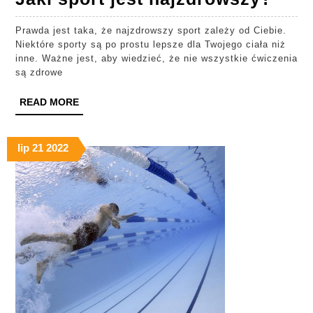
spor
Prawda jest taka, że najzdrowszy sport zależy od Ciebie.
jest
Niektóre sporty są po prostu lepsze dla Twojego ciała niż
najz
inne. Ważne jest, aby wiedzieć, że nie wszystkie ćwiczenia
są zdrowe
READ
READ MORE
MORE
lip
21
2022