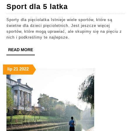
Sport
Sport dla 5 latka
dla
Sporty dla pięciolatka Istnieje wiele sportów, które są
5
świetne dla dzieci pięcioletnich. Jest jeszcze więcej
latka
sportów, które mogą uprawiać, ale skupimy się na pięciu z
nich i podkreślimy te najlepsze.
READ
READ MORE
MORE
lip
21
2022