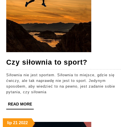
Czy
Czy siłownia to sport?
siłownia
Siłownia nie jest sportem. Siłownia to miejsce, gdzie się
to
ćwiczy, ale tak naprawdę nie jest to sport. Jedynym
sport?
sposobem, aby wiedzieć to na pewno, jest zadanie sobie
pytania, czy siłownia
READ
READ MORE
MORE
lip
21
2022